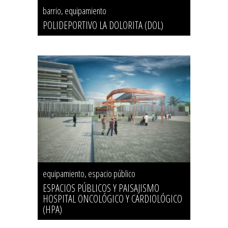
barrio, equipamiento
POLIDEPORTIVO LA DOLORITA (DOL)
equipamiento, espacio público
ESPACIOS PÚBLICOS Y PAISAJISMO
HOSPITAL ONCOLÓGICO Y CARDIOLÓGICO
(HPA)