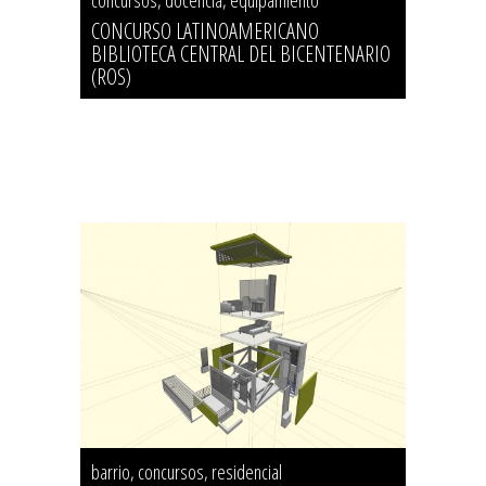
concursos, docencia, equipamiento
CONCURSO LATINOAMERICANO
BIBLIOTECA CENTRAL DEL BICENTENARIO
(ROS)
barrio, concursos, residencial