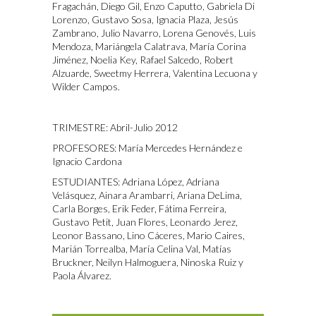
Fragachán, Diego Gil, Enzo Caputto, Gabriela Di
Lorenzo, Gustavo Sosa, Ignacia Plaza, Jesús
Zambrano, Julio Navarro, Lorena Genovés, Luis
Mendoza, Mariángela Calatrava, María Corina
Jiménez, Noelia Key, Rafael Salcedo, Robert
Alzuarde, Sweetmy Herrera, Valentina Lecuona y
Wilder Campos.
TRIMESTRE: Abril-Julio 2012
PROFESORES: María Mercedes Hernández e
Ignacio Cardona
ESTUDIANTES: Adriana López, Adriana
Velásquez, Ainara Arambarri, Ariana DeLima,
Carla Borges, Erik Feder, Fátima Ferreira,
Gustavo Petit, Juan Flores, Leonardo Jerez,
Leonor Bassano, Lino Cáceres, Mario Caires,
Marián Torrealba, María Celina Val, Matías
Bruckner, Neilyn Halmoguera, Ninoska Ruiz y
Paola Álvarez.