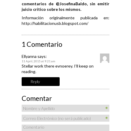
comentarios de @JosefinaBaldo, sin emitir
juicio crítico sobre los mismos.
Información originalmente publicada en:
http://habilitacionusb.blogspot.com/
1 Comentario
Ellyanna
says:
11 April, 2015 at 9:21 am
Stellar work there evnoerey. I’ll keep on
reading.
Reply
Comentar
*
*